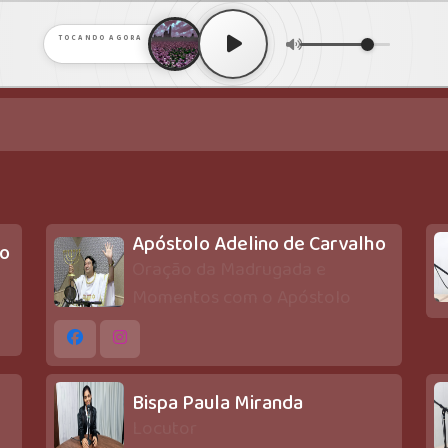
TOCANDO AGORA
Apóstolo Adelino de Carvalho
ho
Oração da Madrugada e
Momentos com o Apóstolo
Bispa Paula Miranda
Locutor