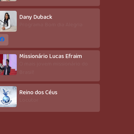
Dany Duback
Programa Bom dia Alegria
Missionário Lucas Efraim
O mais jovem missionário do
Brasil!
Reino dos Céus
Locutor