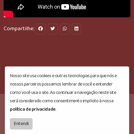
Compartilhe:
Nosso site usa cookies e outras tecnologias para que nós e
nossos parceiros possamos lembrar de você e entender
como você usa o site. Ao continuar a navegação neste site
será considerado como consentimento implícito à nossa
política de privacidade
.
Rede do Coração
© Todos os direitos reservados.
by
BRASCAST
Entendi