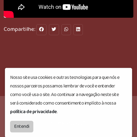
Compartilhe:
Nosso site usa cookies e outras tecnologias para que nós e
nossos parceiros possamos lembrar de você e entender
como você usa o site. Ao continuar a navegação neste site
será considerado como consentimento implícito à nossa
política de privacidade
.
Rede do Coração
© Todos os direitos reservados.
by
BRASCAST
Entendi